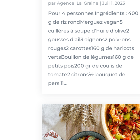
par
Agence_La_Graine
|
Juil 1, 2023
Pour 4 personnes Ingrédients : 400
g de riz rondMerguez vegan5
cuillères à soupe d’huile d’olive2
gousses d’ail3 oignons2 poivrons
rouges2 carottes160 g de haricots
vertsBouillon de légumes160 g de
petits pois200 gr de coulis de
tomate2 citrons½ bouquet de
persil1...