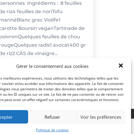
personnes Ingrédients : 8 feuilles
de riz4 feuilles de noriTofu
marinéBlanc grec Violife1
carotte Boursin veganTartinade de
poivronQuelques feuilles de chou
rougeQuelques radis1 avocat400 gr
de riz2 CÀS de vinaigre...
Gérer le consentement aux cookies
les meilleures expériences, nous utilisons des technologies telles que les
 stocker et/ou accéder aux informations des appareils. Le fait de consentir
ologies nous permettra de traiter des données telles que le comportement
n ou les ID uniques sur ce site. Le fait de ne pas consentir ou de retirer son
 peut avoir un effet négatif sur certaines caractéristiques et fonctions.
cepter
Refuser
Voir les préférences
Politique de cookies