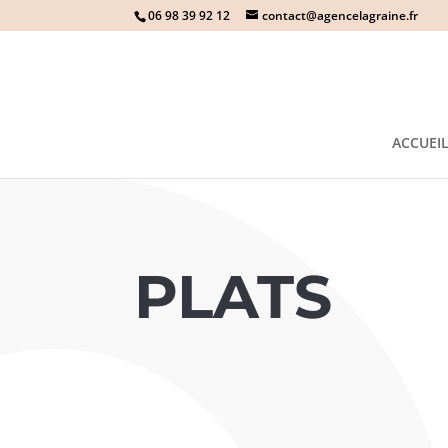
06 98 39 92 12
contact@agencelagraine.fr
ACCUEI
PLATS