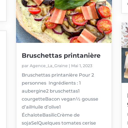
Bruschettas printanière
par
Agence_La_Graine
|
Mai 1, 2023
Bruschettas printanière Pour 2
personnes Ingrédients : 1
aubergine2 bruschettas1
courgetteBacon vegan½ gousse
d’ailHuile d’olive1
ÉchaloteBasilicCrème de
sojaSelQuelques tomates cerise
r