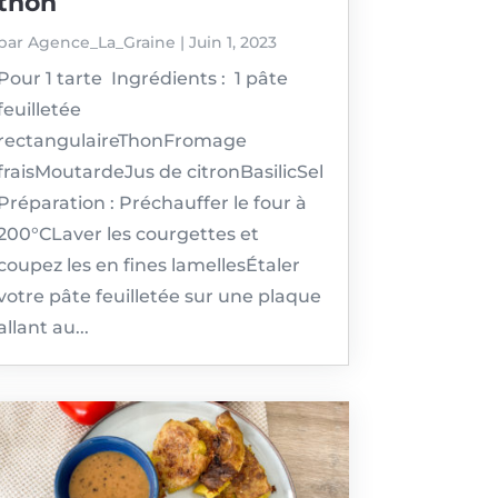
thon
par
Agence_La_Graine
|
Juin 1, 2023
Pour 1 tarte Ingrédients : 1 pâte
feuilletée
rectangulaireThonFromage
fraisMoutardeJus de citronBasilicSel
Préparation : Préchauffer le four à
200°CLaver les courgettes et
coupez les en fines lamellesÉtaler
votre pâte feuilletée sur une plaque
allant au...