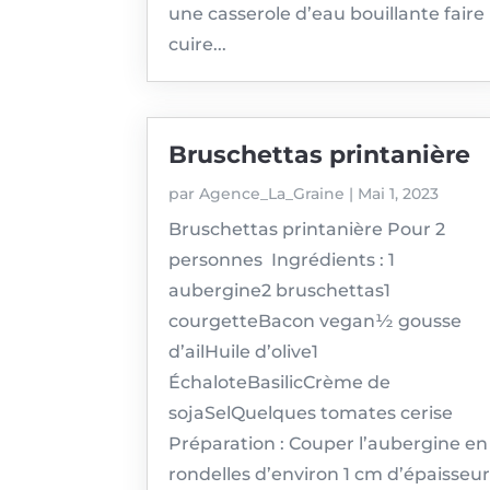
une casserole d’eau bouillante faire
cuire...
Bruschettas printanière
par
Agence_La_Graine
|
Mai 1, 2023
Bruschettas printanière Pour 2
personnes Ingrédients : 1
aubergine2 bruschettas1
courgetteBacon vegan½ gousse
d’ailHuile d’olive1
ÉchaloteBasilicCrème de
sojaSelQuelques tomates cerise
Préparation : Couper l’aubergine en
rondelles d’environ 1 cm d’épaisseu