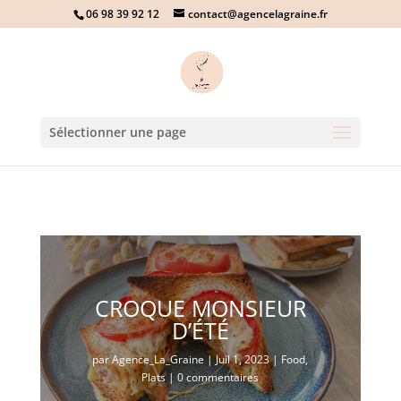
06 98 39 92 12
contact@agencelagraine.fr
Sélectionner une page
CROQUE MONSIEUR
D’ÉTÉ
par
Agence_La_Graine
|
Juil 1, 2023
|
Food
,
Plats
|
0 commentaires