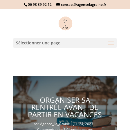
06 98 39 92 12
contact@agencelagraine.fr
Sélectionner une page
ORGANISER SA
RENTRÉE AVANT DE
PARTIR EN VACANCES
par
Agence_La_Graine
|
Juil 24, 2023
|
Communication
|
0 commentaires