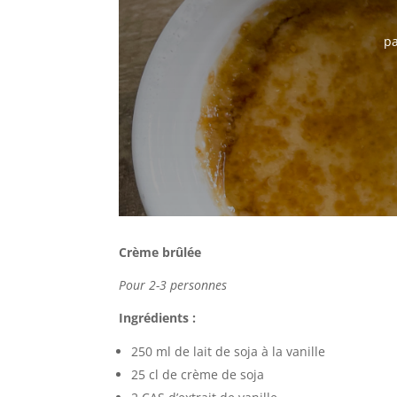
p
Crème brûlée
Pour 2-3 personnes
Ingrédients :
250 ml de lait de soja à la vanille
25 cl de crème de soja