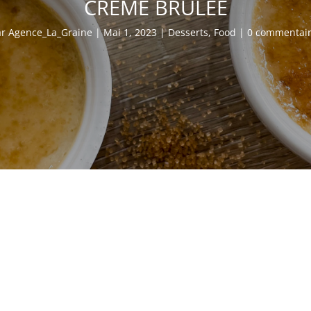
CRÈME BRÛLÉE
ar
Agence_La_Graine
|
Mai 1, 2023
|
Desserts
,
Food
|
0 commentai