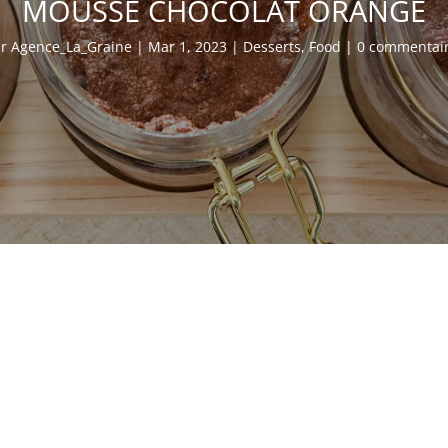
MOUSSE CHOCOLAT ORANGE
ar
Agence_La_Graine
|
Mar 1, 2023
|
Desserts
,
Food
|
0 commentai