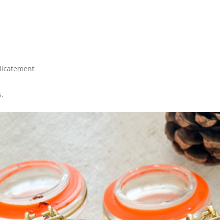
élicatement
s.