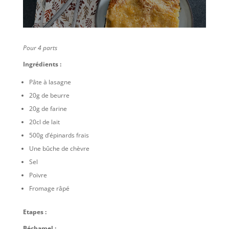
Pour 4 parts
Ingrédients :
Pâte à lasagne
20g de beurre
20g de farine
20cl de lait
500g d’épinards frais
Une bûche de chèvre
Sel
Poivre
Fromage râpé
Etapes :
Béchamel :