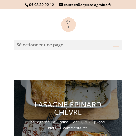
06 98 39 92 12
contact@agencelagraine.fr
Sélectionner une page
LASAGNE ÉPINARD
CHÈVRE
par
Agence_La_Graine
|
Mar 1, 2023
|
Food
,
Plats
|
0 commentaires