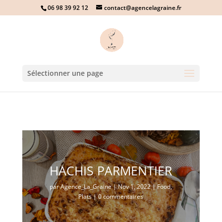
06 98 39 92 12
contact@agencelagraine.fr
Sélectionner une page
HACHIS PARMENTIER
par
Agence_La_Graine
|
Nov 1, 2022
|
Food
,
Plats
|
0 commentaires