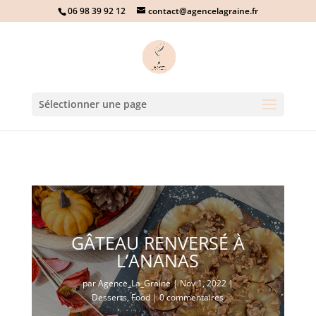
06 98 39 92 12
contact@agencelagraine.fr
Sélectionner une page
GÂTEAU RENVERSÉ À
L’ANANAS
par
Agence_La_Graine
|
Nov 1, 2022
|
Desserts
,
Food
|
0 commentaires