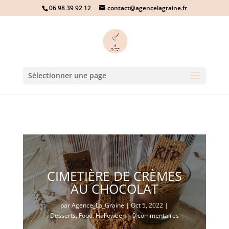
06 98 39 92 12
contact@agencelagraine.fr
Sélectionner une page
CIMETIÈRE DE CRÈMES
AU CHOCOLAT
par
Agence_La_Graine
|
Oct 5, 2022
|
Desserts
,
Food
,
Halloween
|
0 commentaires