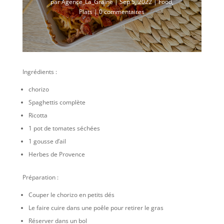
par
Agence_La_Graine
|
Sep 5, 2022
|
Food
,
Plats
|
0 commentaires
Ingrédients :
chorizo
Spaghettis complète
Ricotta
1 pot de tomates séchées
1 gousse d’ail
Herbes de Provence
Préparation :
Couper le chorizo en petits dés
Le faire cuire dans une poêle pour retirer le gras
Réserver dans un bol