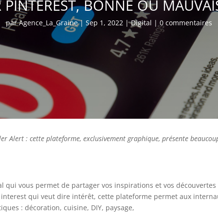
R PINTEREST, BONNE OU MAUVAIS
par
Agence_La_Graine
|
Sep 1, 2022
|
Digital
|
0 commentaires
iler
Alert
: cette plateforme, exclusivement graphique, présente beaucoup
al qui vous permet de partager vos inspirations et vos découverte
« interest qui veut dire intérêt, cette plateforme permet aux intern
iques : décoration, cuisine, DIY, paysage,