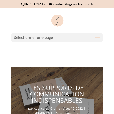
06 98 39 92 12
contact@agencelagraine.fr
Sélectionner une page
LES SUPPORTS DE
COMMUNICATION
INDISPENSABLES
par
Agence_La_Graine
|
Août 15, 2022
|
GRAPHISME
|
0 commentaires