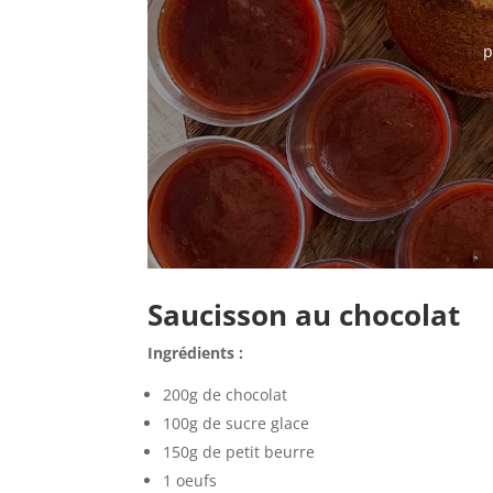
p
Saucisson au chocolat
Ingrédients :
200g de chocolat
100g de sucre glace
150g de petit beurre
1 oeufs