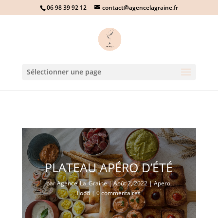
06 98 39 92 12
contact@agencelagraine.fr
Sélectionner une page
PLATEAU APÉRO D’ÉTÉ
par
Agence_La_Graine
|
Août 2, 2022
|
Apero
,
Food
|
0 commentaires