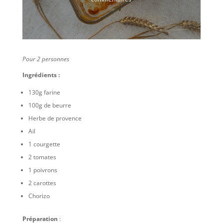
Pour 2 personnes
Ingrédients :
130g farine
100g de beurre
Herbe de provence
Ail
1 courgette
2 tomates
1 poivrons
2 carottes
Chorizo
Préparation
: