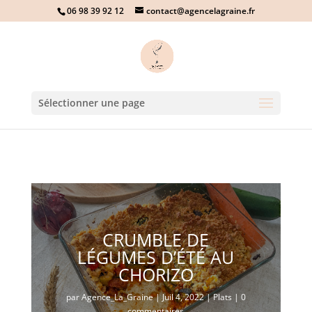
06 98 39 92 12
contact@agencelagraine.fr
Sélectionner une page
CRUMBLE DE
LÉGUMES D’ÉTÉ AU
CHORIZO
par
Agence_La_Graine
|
Juil 4, 2022
|
Plats
|
0
commentaires