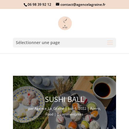
06 98 39 92 12
contact@agencelagraine.fr
Sélectionner une page
SUSHI BALL
par
Agence_La_Graine
|
Juin 6, 2022
|
Apero
,
Food
|
0 commentaires