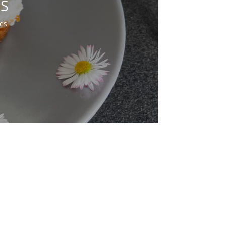
OS
es