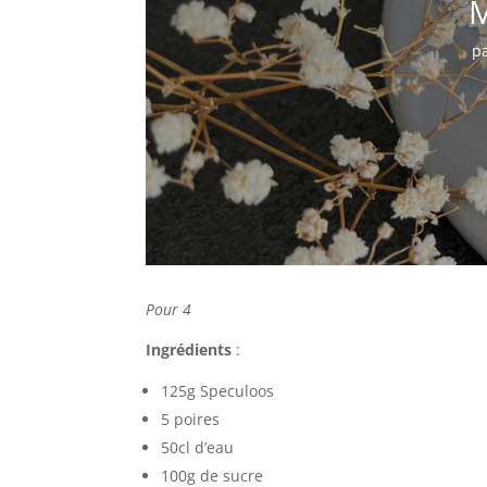
M
p
Pour 4
Ingrédients
:
125g Speculoos
5 poires
50cl d’eau
100g de sucre