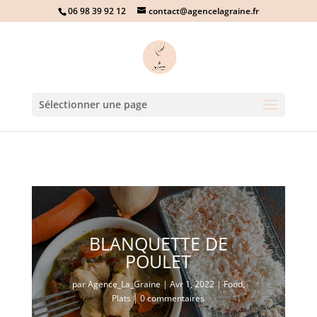
06 98 39 92 12
contact@agencelagraine.fr
Sélectionner une page
BLANQUETTE DE
POULET
par
Agence_La_Graine
|
Avr 1, 2022
|
Food
,
Plats
|
0 commentaires