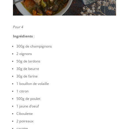
Pour 4
Ingrédients
:
300g de champignons
2 oignons
50g de lardons
30g de beurre
30g de farine
1 bouillon de volaille
1 citron
500g de poulet
1 jaune d’oeuf
Ciboulette
2 poireaux
carotte