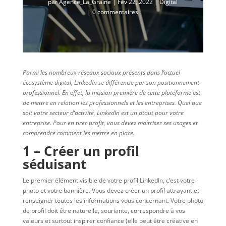
par
Agence_La_Graine
|
Fév 22, 2022
|
Digital
|
0 commentaires
Parmi les nombreux réseaux sociaux présents dans l’actuel
écosystème digital, LinkedIn se différencie par son positionnement
professionnel. En effet, la mission première de cette plateforme est
de mettre en relation les professionnels et les entreprises. Quel que
soit votre secteur d’activité, LinkedIn est un atout pour votre
entreprise. Pour en tirer profit, vous devez maîtriser ses usages et
comprendre comment les mettre en place.
1 – Créer un profil
séduisant
Le premier élément visible de votre profil LinkedIn, c’est votre
photo et votre bannière. Vous devez créer un profil attrayant et
renseigner toutes les informations vous concernant. Votre photo
de profil doit être naturelle, souriante, correspondre à vos
valeurs et surtout inspirer confiance (elle peut être créative en