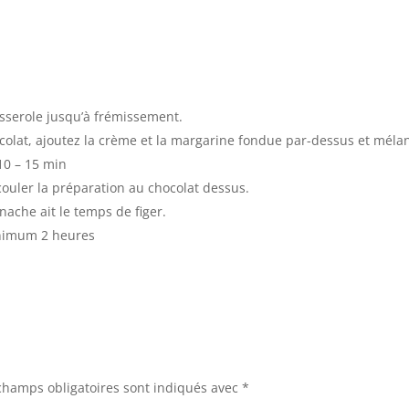
asserole jusqu’à frémissement.
colat, ajoutez la crème et la margarine fondue par-dessus et mélan
 10 – 15 min
 couler la préparation au chocolat dessus.
ache ait le temps de figer.
inimum 2 heures
champs obligatoires sont indiqués avec
*