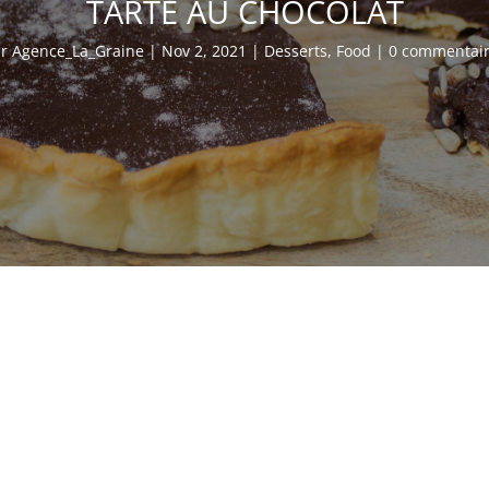
TARTE AU CHOCOLAT
ar
Agence_La_Graine
|
Nov 2, 2021
|
Desserts
,
Food
|
0 commentai