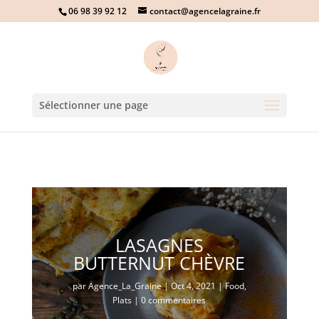
06 98 39 92 12
contact@agencelagraine.fr
Sélectionner une page
LASAGNES
BUTTERNUT CHÈVRE
par
Agence_La_Graine
|
Oct 4, 2021
|
Food
,
Plats
|
0 commentaires