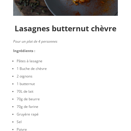
Lasagnes butternut chèvre
Pour un plat de 4 personnes
Ingrédients :
Pâtes à lasagne
1 Buche de chèvre
2 oignons
1 butternut
70L de lait
70g de beurre
70g de farine
Gruyère rapé
Sel
Poivre