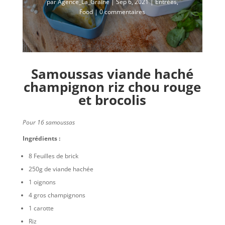
par
Agence_La_Graine
|
Sep 6, 2021
|
Entrées
,
Food
|
0 commentaires
Samoussas viande haché
champignon riz chou rouge
et brocolis
Pour 16 samoussas
Ingrédients :
8 Feuilles de brick
250g de viande hachée
1 oignons
4 gros champignons
1 carotte
Riz