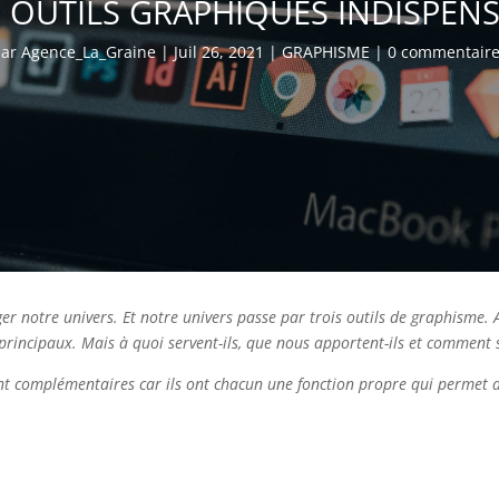
 OUTILS GRAPHIQUES INDISPEN
par
Agence_La_Graine
|
Juil 26, 2021
|
GRAPHISME
|
0 commentair
er notre univers. Et notre univers passe par trois outils de graphisme.
 principaux. Mais à quoi servent-ils, que nous apportent-ils et comment 
sont complémentaires car ils ont chacun une fonction propre qui permet d’