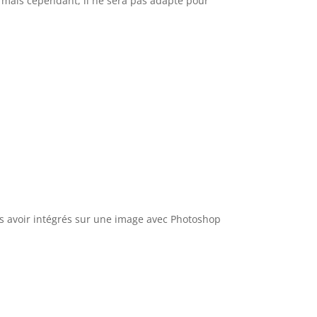
, mais cependant, il ne sera pas adapté pour
les avoir intégrés sur une image avec Photoshop