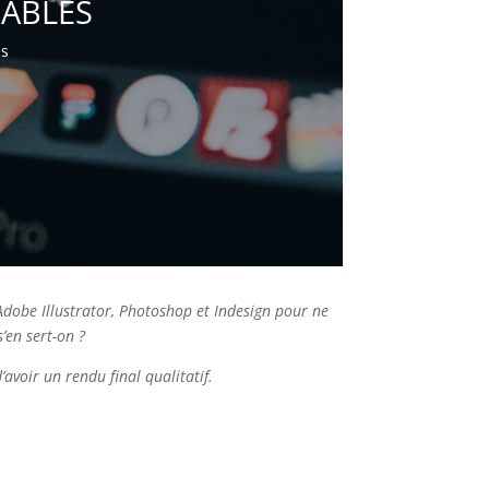
SABLES
es
 Adobe Illustrator, Photoshop et Indesign pour ne
s’en sert-on ?
avoir un rendu final qualitatif.