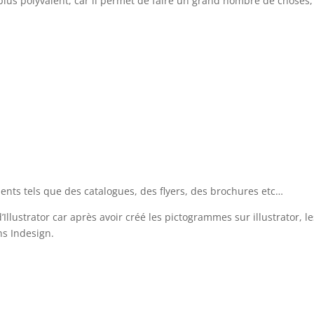
 plus polyvalent, car il permet de faire un grand nombre de choses
nts tels que des catalogues, des flyers, des brochures etc…
Illustrator car après avoir créé les pictogrammes sur illustrator, 
ns Indesign.