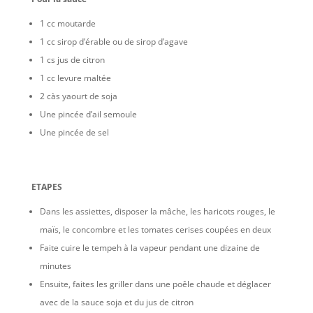
1 cc moutarde
1 cc sirop d’érable ou de sirop d’agave
1 cs jus de citron
1 cc levure maltée
2 càs yaourt de soja
Une pincée d’ail semoule
Une pincée de sel
ETAPES
Dans les assiettes, disposer la mâche, les haricots rouges, le
maïs, le concombre et les tomates cerises coupées en deux
Faite cuire le tempeh à la vapeur pendant une dizaine de
minutes
Ensuite, faites les griller dans une poêle chaude et déglacer
avec de la sauce soja et du jus de citron