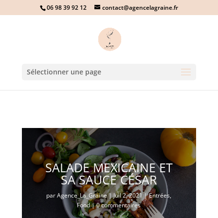
06 98 39 92 12
contact@agencelagraine.fr
Sélectionner une page
SALADE MEXICAINE ET
SA SAUCE CÉSAR
par
Agence_La_Graine
|
Juil 2, 2021
|
Entrées
,
Food
|
0 commentaires