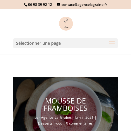
06 98 39 92 12
contact@agencelagraine.fr
Sélectionner une page
MOUSSE DE
FRAMBOISES
par
Agence_La_Graine
|
Juin 7, 2021
|
Desserts
,
Food
|
0 commentaires