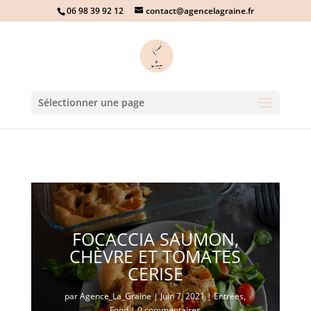
06 98 39 92 12
contact@agencelagraine.fr
Sélectionner une page
FOCACCIA SAUMON,
CHÈVRE ET TOMATES
CERISE
par
Agence_La_Graine
|
Juin 7, 2021
|
Entrées
,
Food
|
0 commentaires