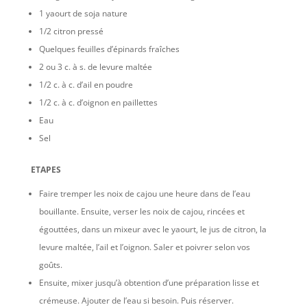
1 yaourt de soja nature
1/2 citron pressé
Quelques feuilles d’épinards fraîches
2 ou 3 c. à s. de levure maltée
1/2 c. à c. d’ail en poudre
1/2 c. à c. d’oignon en paillettes
Eau
Sel
ETAPES
Faire tremper les noix de cajou une heure dans de l’eau
bouillante. Ensuite, verser les noix de cajou, rincées et
égouttées, dans un mixeur avec le yaourt, le jus de citron, la
levure maltée, l’ail et l’oignon. Saler et poivrer selon vos
goûts.
Ensuite, mixer jusqu’à obtention d’une préparation lisse et
crémeuse. Ajouter de l’eau si besoin. Puis réserver.