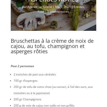
par
Agence_La_Graine
|
Mai 7, 2021
|
Entrées
,
Food
|
0 commentaires
Bruschettas à la crème de noix de
cajou, au tofu, champignon et
asperges rôties
Pour 2 personnes
2 tranches de pain aux céréales
100 gr d’asperges
200 gr de tofu de votre choix (au tamari, à l’ail des ours, aux
noisettes ou à la japonaise)
200 gr Champignons
200 g de noix de cajou non salés et non grillés